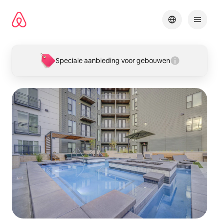
Ga
direct
naar
inhoud
Speciale aanbieding voor gebouwen