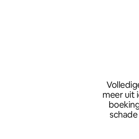
Volledig
meer uit 
boeking
schade 