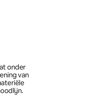
aat onder
eening van
ateriële
oodlijn.