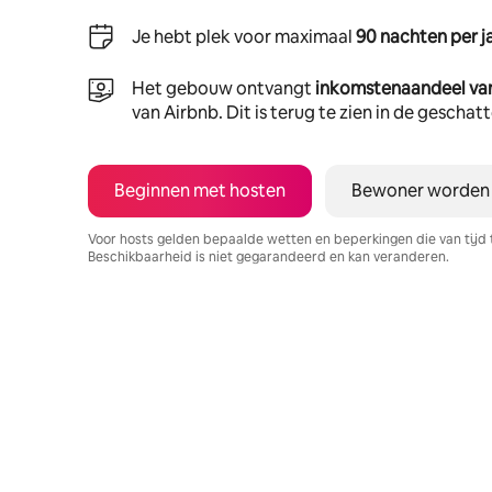
Je hebt plek voor maximaal
90 nachten per j
Het gebouw ontvangt
inkomstenaandeel va
van Airbnb. Dit is terug te zien in de gescha
Beginnen met hosten
Bewoner worden
Voor hosts gelden bepaalde wetten en beperkingen die van tijd 
Beschikbaarheid is niet gegarandeerd en kan veranderen.
Je potentiële inkomsten zijn €840 per maand