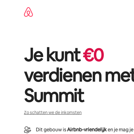
Ga
direct
naar
inhoud
Je kunt
€
0
verdienen me
Summit
Zo schatten we de inkomsten
Dit gebouw is
Airbnb-vriendelijk
en je mag j