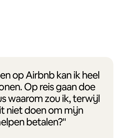
en op Airbnb kan ik heel
onen. Op reis gaan doe
us waarom zou ik, terwijl
it niet doen om mijn
helpen betalen?"