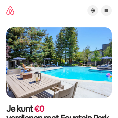
Ga
direct
naar
inhoud
Je kunt
€
0