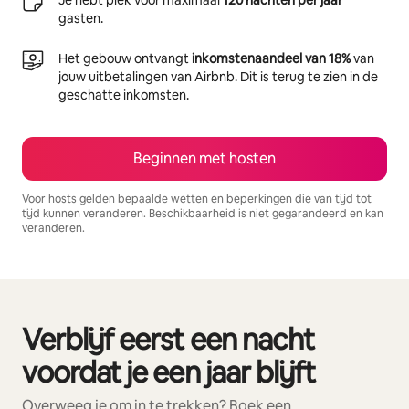
gasten.
Het gebouw ontvangt
inkomstenaandeel van 18%
van
jouw uitbetalingen van Airbnb. Dit is terug te zien in de
geschatte inkomsten.
Beginnen met hosten
Voor hosts gelden bepaalde wetten en beperkingen die van tijd tot
tijd kunnen veranderen. Beschikbaarheid is niet gegarandeerd en kan
veranderen.
Je potentiële inkomsten zijn €1178 per maand
Verblijf eerst een nacht
0 van 0 items weergegeven
voordat je een jaar blijft
Overweeg je om in te trekken? Boek een