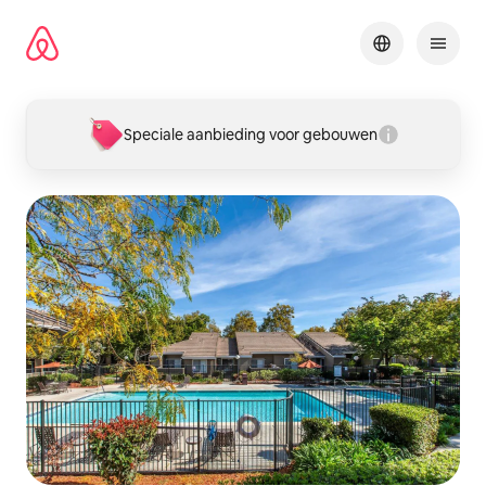
Ga
direct
naar
inhoud
Speciale aanbieding voor gebouwen