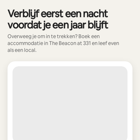
Verblijf eerst een nacht
0 van 0 items weergegeven
voordat je een jaar blijft
Overweeg je om in te trekken? Boek een
accommodatie in The Beacon at 331 en leef even
als een local.