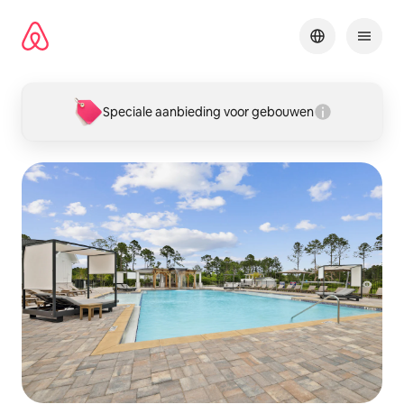
Ga
direct
naar
inhoud
Speciale aanbieding voor gebouwen