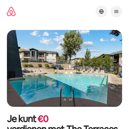
Ga
direct
naar
inhoud
Je kunt
€
0