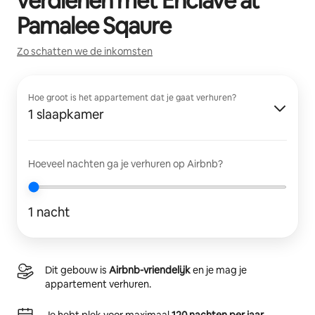
verdienen met
Enclave at
Pamalee Sqaure
Zo schatten we de inkomsten
Hoe groot is het appartement dat je gaat verhuren?
1 slaapkamer
Hoeveel nachten ga je verhuren op Airbnb?
1 nacht
Dit gebouw is
Airbnb-vriendelijk
en je mag je
appartement verhuren.
Je hebt plek voor maximaal
120 nachten per jaar