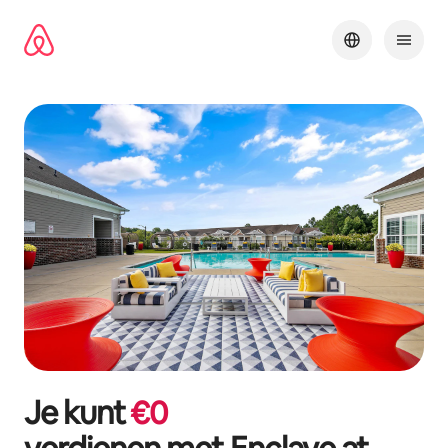
Ga
direct
naar
inhoud
Je kunt
€
0