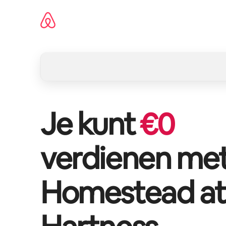
Ga
direct
naar
inhoud
Je kunt
€
0
verdienen me
Homestead at