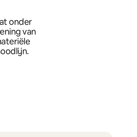
aat onder
eening van
ateriële
oodlijn.