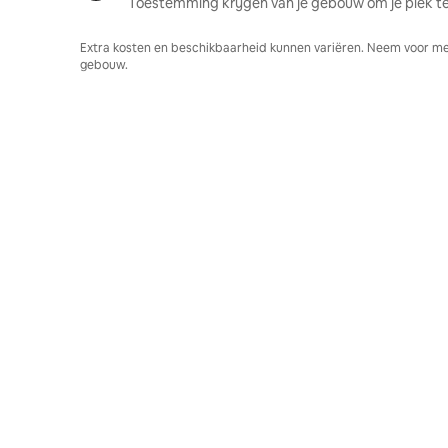
Toestemming krijgen van je gebouw om je plek te
Extra kosten en beschikbaarheid kunnen variëren. Neem voor me
gebouw.