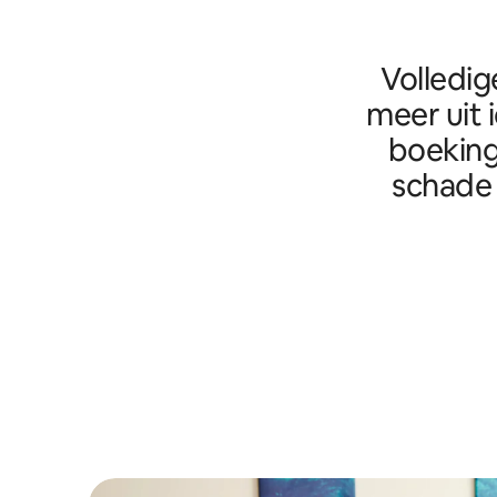
Volledig
meer uit 
boeking
schade 