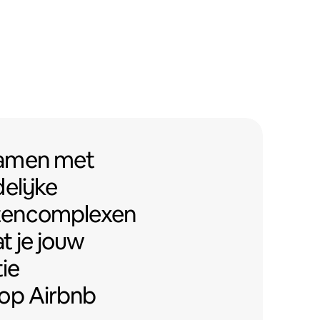
men met Airbnb-vriendelijke ap
samen
met
elijke
tencomplexen
t je jouw
ie
op Airbnb