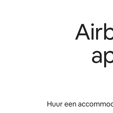
Air
a
Huur een accommoda