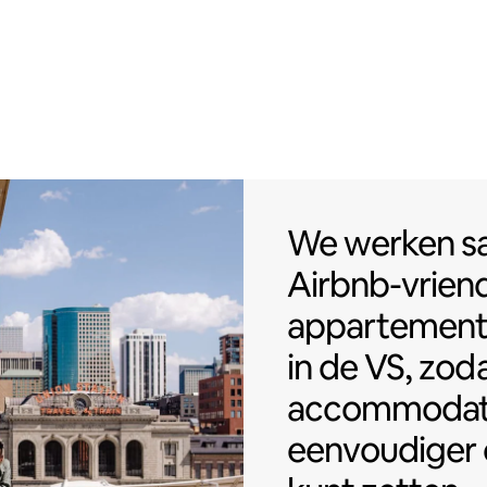
We werken sa
We werken 
Airbnb-vriend
appartemen
in de VS, zoda
accommodat
eenvoudiger 