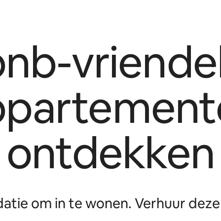
bnb-vriendel
ppartement
ontdekken
tie om in te wonen. Verhuur deze 