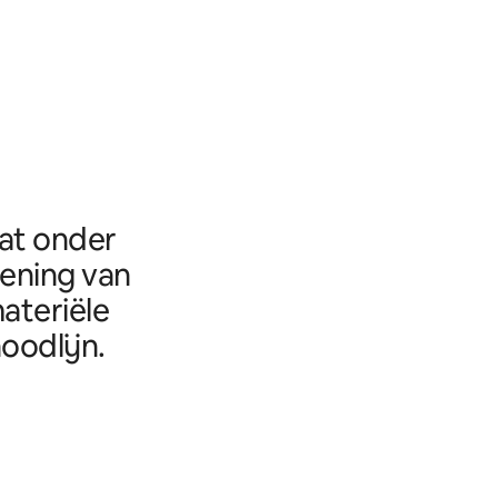
aat onder
eening van
ateriële
oodlijn.