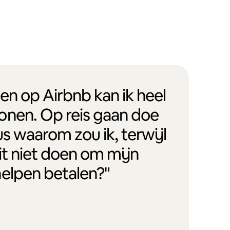
en op Airbnb kan ik heel
onen. Op reis gaan doe
us waarom zou ik, terwijl
it niet doen om mijn
helpen betalen?"