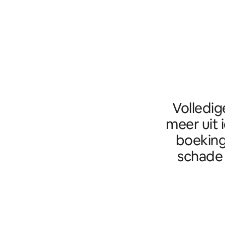
Volledig
meer uit 
boeking
schade 