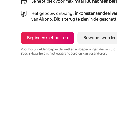
Je hebt plek voor maximaal
180 nachten per 
Het gebouw ontvangt
inkomstenaandeel va
van Airbnb. Dit is terug te zien in de gescha
Beginnen met hosten
Bewoner worden
Voor hosts gelden bepaalde wetten en beperkingen die van tijd 
Beschikbaarheid is niet gegarandeerd en kan veranderen.
Je potentiële inkomsten zijn €483 per maand