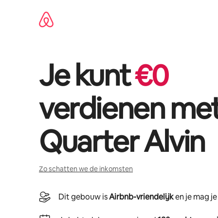
Ga
direct
naar
inhoud
Je kunt
€
0
verdienen me
Quarter Alvin
Zo schatten we de inkomsten
Dit gebouw is
Airbnb-vriendelijk
en je mag j