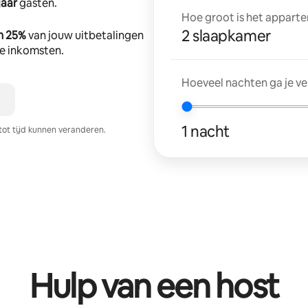
jaar
gasten.
Hoe groot is het apparte
2 slaapkamer
n 25%
van jouw uitbetalingen
tte inkomsten.
Hoeveel nachten ga je v
1 nacht
tot tijd kunnen veranderen.
Hulp van een host