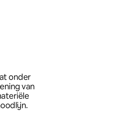
aat onder
eening van
ateriële
oodlijn.