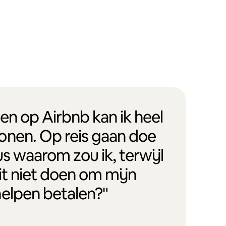
en op Airbnb kan ik heel
onen. Op reis gaan doe
us waarom zou ik, terwijl
it niet doen om mijn
helpen betalen?"