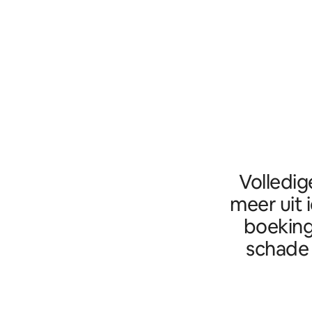
Volledig
meer uit 
boeking
schade 