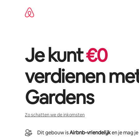
Ga
direct
naar
inhoud
Je kunt
€
0
verdienen me
Gardens
Zo schatten we de inkomsten
Dit gebouw is
Airbnb-vriendelijk
en je mag j