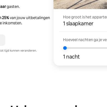
jaar
gasten.
Hoe groot is het apparte
n 25%
van jouw uitbetalingen
1 slaapkamer
tte inkomsten.
Hoeveel nachten ga je v
tot tijd kunnen veranderen.
1 nacht