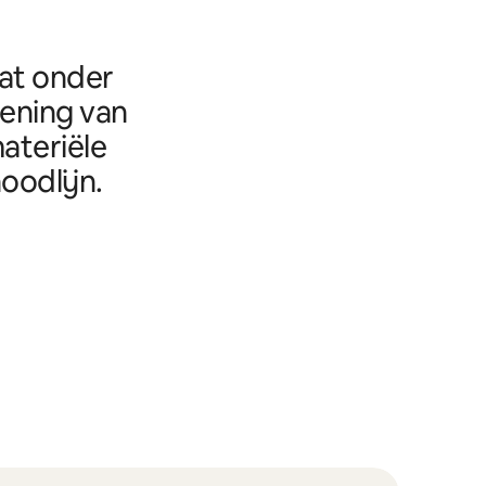
aat onder
eening van
ateriële
oodlijn.