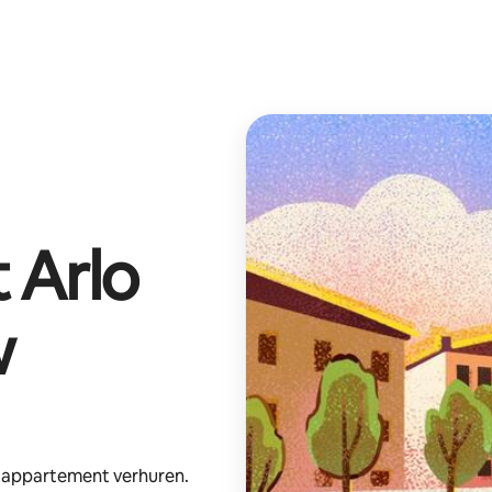
t
Arlo
w
e appartement verhuren.