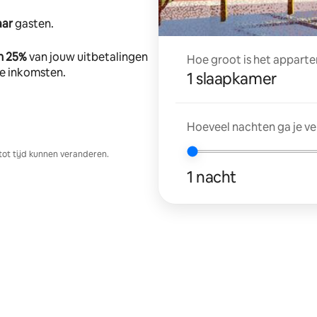
aar
gasten.
n 25%
van jouw uitbetalingen
Hoe groot is het apparte
tte inkomsten.
1 slaapkamer
Hoeveel nachten ga je v
tot tijd kunnen veranderen.
1 nacht