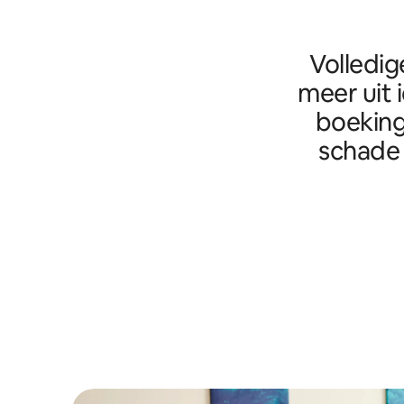
Volledig
meer uit 
boeking
schade 