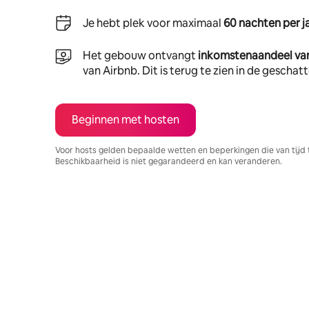
Je hebt plek voor maximaal
60 nachten per j
Het gebouw ontvangt
inkomstenaandeel va
van Airbnb. Dit is terug te zien in de gescha
Beginnen met hosten
Voor hosts gelden bepaalde wetten en beperkingen die van tijd 
Beschikbaarheid is niet gegarandeerd en kan veranderen.
Je potentiële inkomsten zijn €785 per maand