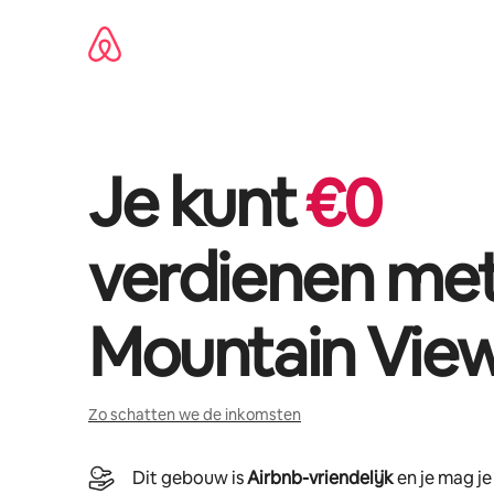
Ga
direct
naar
inhoud
Je kunt
€
0
verdienen me
Mountain Vie
Zo schatten we de inkomsten
Dit gebouw is
Airbnb-vriendelijk
en je mag j