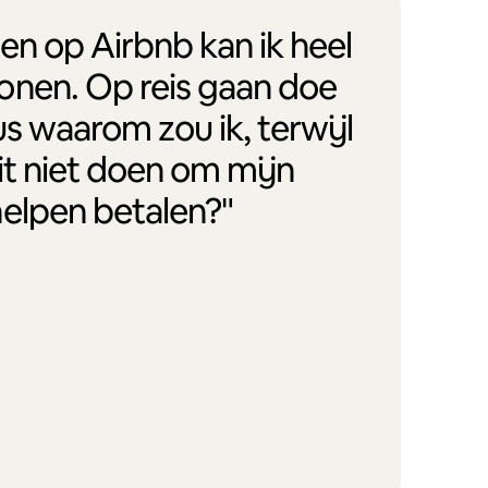
en op Airbnb kan ik heel
onen. Op reis gaan doe
us waarom zou ik, terwijl
it niet doen om mijn
helpen betalen?"