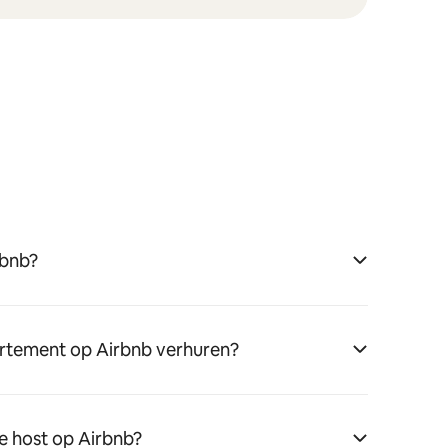
rbnb?
rtement op Airbnb verhuren?
e host op Airbnb?