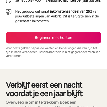
Je hebt plek voor maximaal
90 nachten per jaar
gasten.
Het gebouw ontvangt
inkomstenaandeel van 25%
van
jouw uitbetalingen van Airbnb. Dit is terug te zien in de
geschatte inkomsten.
Beginnen met hosten
Voor hosts gelden bepaalde wetten en beperkingen die van tijd tot
tijd kunnen veranderen. Beschikbaarheid is niet gegarandeerd en kan
veranderen.
Je potentiële inkomsten zijn €7469 per maand
Verblijf eerst een nacht
0 van 0 items weergegeven
voordat je een jaar blijft
Overweeg je om in te trekken? Boek een