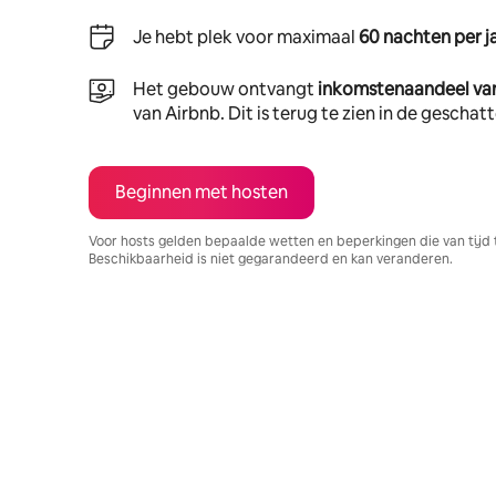
Je hebt plek voor maximaal
60 nachten per j
Het gebouw ontvangt
inkomstenaandeel va
van Airbnb. Dit is terug te zien in de gescha
Beginnen met hosten
Voor hosts gelden bepaalde wetten en beperkingen die van tijd 
Beschikbaarheid is niet gegarandeerd en kan veranderen.
Je potentiële inkomsten zijn €883 per maand