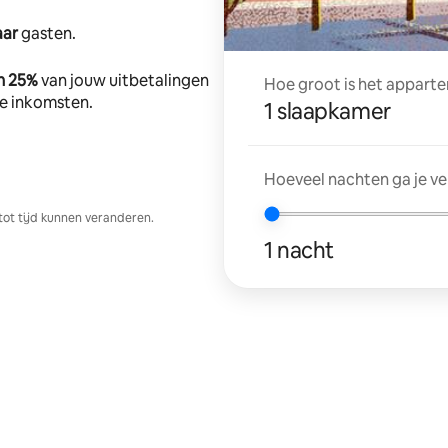
aar
gasten.
n 25%
van jouw uitbetalingen
Hoe groot is het apparte
tte inkomsten.
1 slaapkamer
Hoeveel nachten ga je v
tot tijd kunnen veranderen.
1 nacht