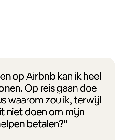
en op Airbnb kan ik heel
onen. Op reis gaan doe
us waarom zou ik, terwijl
it niet doen om mijn
helpen betalen?"