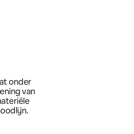
aat onder
eening van
ateriële
oodlijn.