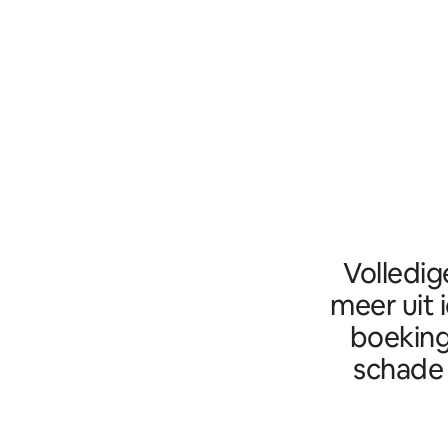
Volledig
meer uit 
boeking
schade 