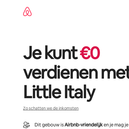
Ga
direct
naar
inhoud
Je kunt
€
0
verdienen me
Little Italy
Zo schatten we de inkomsten
Dit gebouw is
Airbnb-vriendelijk
en je mag j