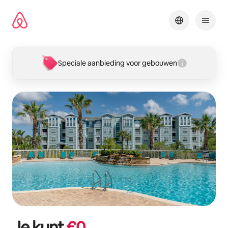
Ga
direct
naar
inhoud
Speciale aanbieding voor gebouwen
Je kunt
€
0