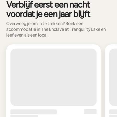
Verblijf eerst een nacht
0 van 0 items weergegeven
voordat je een jaar blijft
Overweeg je om in te trekken? Boek een
accommodatie in The Enclave at Tranquility Lake en
leef even als een local.