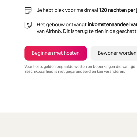
Je hebt plek voor maximaal
120 nachten per 
Het gebouw ontvangt
inkomstenaandeel va
van Airbnb. Dit is terug te zien in de gescha
Beginnen met hosten
Bewoner worden
Voor hosts gelden bepaalde wetten en beperkingen die van tijd 
Beschikbaarheid is niet gegarandeerd en kan veranderen.
Je potentiële inkomsten zijn €315 per maand