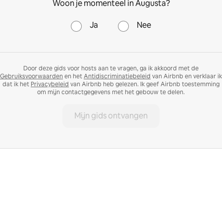
Woon je momenteel in Augusta?
Ja
Nee
Door deze gids voor hosts aan te vragen, ga ik akkoord met de
Gebruiksvoorwaarden
en het
Antidiscriminatiebeleid
van Airbnb en verklaar ik
dat ik het
Privacybeleid
van Airbnb heb gelezen. Ik geef Airbnb toestemming
om mijn contactgegevens met het gebouw te delen.
Mijn gids ontvangen