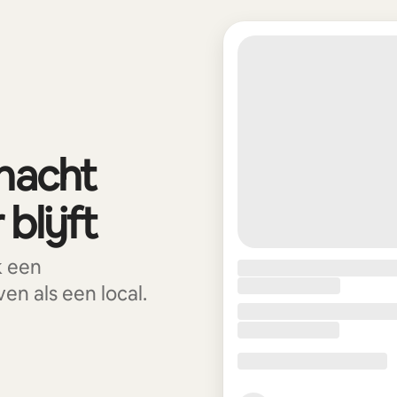
 nacht
blijft
k een
n als een local.