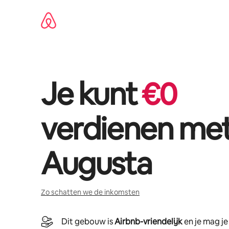
Ga
direct
naar
inhoud
Je kunt
€
0
verdienen me
Augusta
Zo schatten we de inkomsten
Dit gebouw is
Airbnb-vriendelijk
en je mag j