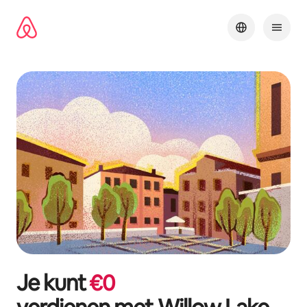
Ga
direct
naar
inhoud
Je kunt
€
0