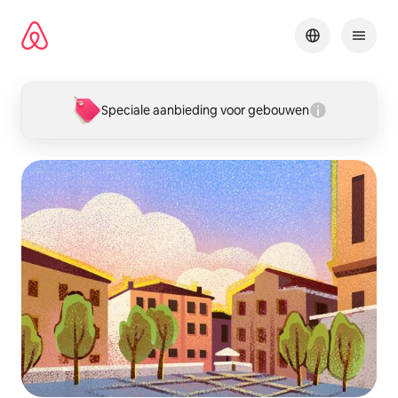
Ga
direct
naar
inhoud
Speciale aanbieding voor gebouwen