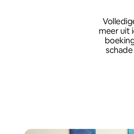
Volledig
meer uit 
boeking
schade 