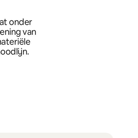
aat onder
eening van
ateriële
oodlijn.