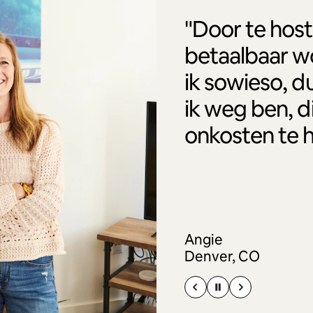
"Door te host
betaalbaar w
ik sowieso, d
ik weg ben, d
onkosten te 
Angie
Denver, CO