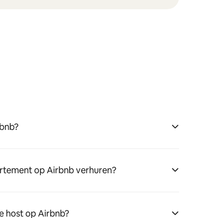
rbnb?
rtement op Airbnb verhuren?
e host op Airbnb?