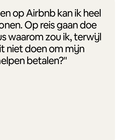
en op Airbnb kan ik heel
onen. Op reis gaan doe
us waarom zou ik, terwijl
it niet doen om mijn
helpen betalen?"