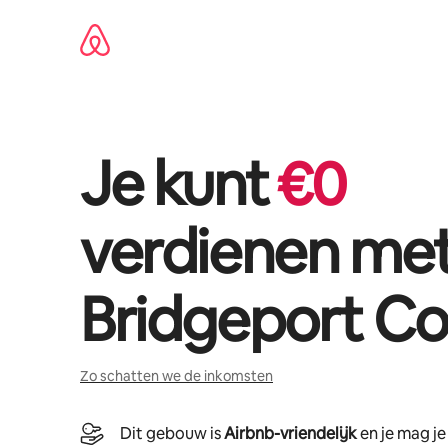
Ga
direct
naar
inhoud
Je kunt
€
0
verdienen me
Bridgeport Co
Zo schatten we de inkomsten
Dit gebouw is
Airbnb-vriendelijk
en je mag j