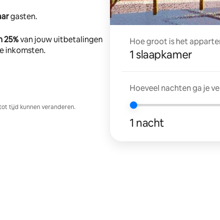
aar
gasten.
n 25%
van jouw uitbetalingen
Hoe groot is het apparte
tte inkomsten.
1 slaapkamer
Hoeveel nachten ga je v
tot tijd kunnen veranderen.
1 nacht