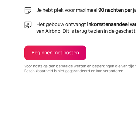
Je hebt plek voor maximaal
90 nachten per j
Het gebouw ontvangt
inkomstenaandeel va
van Airbnb. Dit is terug te zien in de gescha
Beginnen met hosten
Voor hosts gelden bepaalde wetten en beperkingen die van tijd 
Beschikbaarheid is niet gegarandeerd en kan veranderen.
Je potentiële inkomsten zijn €676 per maand