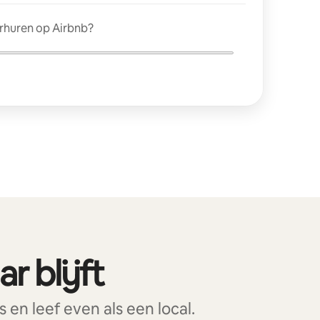
erhuren op Airbnb?
r blijft
n leef even als een local.