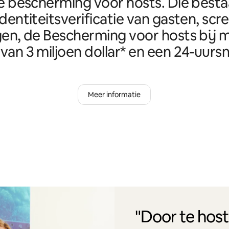
e bescherming voor hosts. Die best
identiteitsverificatie van gasten, scr
en, de Bescherming voor hosts bij m
van 3 miljoen dollar* en een 24-uursn
Meer informatie
"Door te host