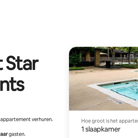
t
Star
nts
e appartement verhuren.
Hoe groot is het apparte
1 slaapkamer
jaar
gasten.