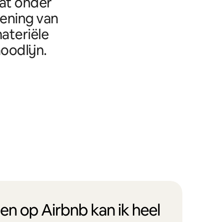
aat onder
eening van
ateriële
oodlijn.
en op Airbnb kan ik heel