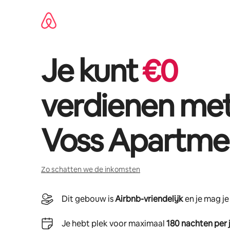
Ga
direct
naar
inhoud
Je kunt
€
0
verdienen me
Voss Apartme
Zo schatten we de inkomsten
Dit gebouw is
Airbnb-vriendelijk
en je mag j
Je hebt plek voor maximaal
180 nachten per 