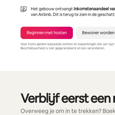
Het gebouw ontvangt
inkomstenaandeel va
van Airbnb. Dit is terug te zien in de gescha
Beginnen met hosten
Bewoner worden
Voor hosts gelden bepaalde wetten en beperkingen die van tijd 
Beschikbaarheid is niet gegarandeerd en kan veranderen.
Je potentiële inkomsten zijn €378 per maand
Verblijf eerst een 
0 van 0 items weergegeven
Overweeg je om in te trekken? Boek