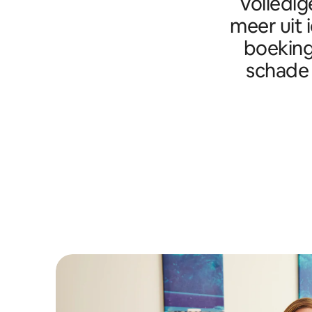
Volledig
meer uit 
boeking
schade 