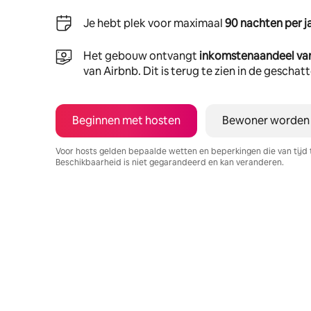
Je hebt plek voor maximaal
90 nachten per j
Het gebouw ontvangt
inkomstenaandeel va
van Airbnb. Dit is terug te zien in de gescha
Beginnen met hosten
Bewoner worden
Voor hosts gelden bepaalde wetten en beperkingen die van tijd 
Beschikbaarheid is niet gegarandeerd en kan veranderen.
Je potentiële inkomsten zijn €1406 per maand