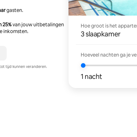
aar
gasten.
n 25%
van jouw uitbetalingen
Hoe groot is het apparte
tte inkomsten.
3 slaapkamer
Hoeveel nachten ga je v
tot tijd kunnen veranderen.
1 nacht