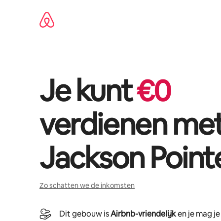
Ga
direct
naar
inhoud
Je kunt
€
0
verdienen me
Jackson Pointe
Zo schatten we de inkomsten
Dit gebouw is
Airbnb-vriendelijk
en je mag j