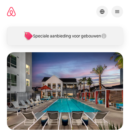
Ga
direct
naar
inhoud
Speciale aanbieding voor gebouwen