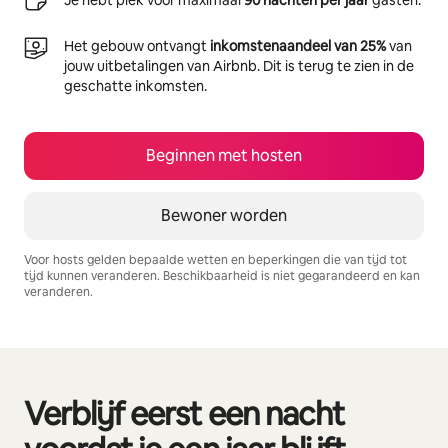
Je hebt plek voor maximaal
90 nachten per jaar
gasten.
Het gebouw ontvangt
inkomstenaandeel van 25%
van
jouw uitbetalingen van Airbnb. Dit is terug te zien in de
geschatte inkomsten.
Beginnen met hosten
Bewoner worden
Voor hosts gelden bepaalde wetten en beperkingen die van tijd tot
tijd kunnen veranderen. Beschikbaarheid is niet gegarandeerd en kan
veranderen.
Je potentiële inkomsten zijn €682 per maand
Verblijf eerst een nacht
0 van 0 items weergegeven