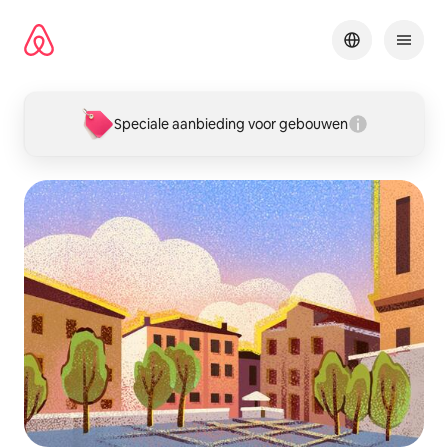
Ga
direct
naar
inhoud
Speciale aanbieding voor gebouwen