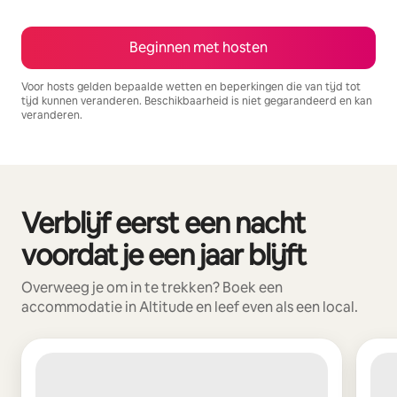
Beginnen met hosten
Voor hosts gelden bepaalde wetten en beperkingen die van tijd tot
tijd kunnen veranderen. Beschikbaarheid is niet gegarandeerd en kan
veranderen.
Je potentiële inkomsten zijn €695 per maand
Verblijf eerst een nacht
0 van 0 items weergegeven
voordat je een jaar blijft
Overweeg je om in te trekken? Boek een
accommodatie in Altitude en leef even als een local.