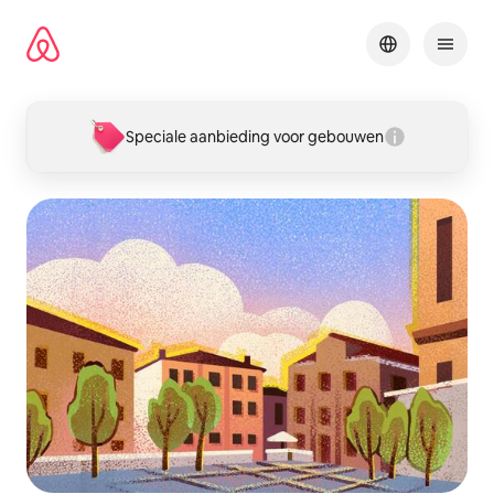
Ga
direct
naar
inhoud
Speciale aanbieding voor gebouwen