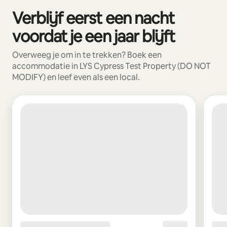
Verblijf eerst een nacht
0 van 0 items weergegeven
voordat je een jaar blijft
Overweeg je om in te trekken? Boek een
accommodatie in LYS Cypress Test Property (DO NOT
MODIFY) en leef even als een local.