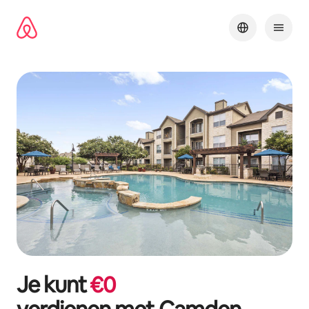
Ga
direct
naar
inhoud
Je kunt
€
0