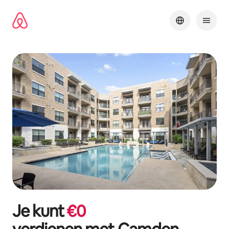
Ga
direct
naar
inhoud
Je kunt
€
0