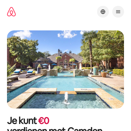
Ga
direct
naar
inhoud
Je kunt
€
0