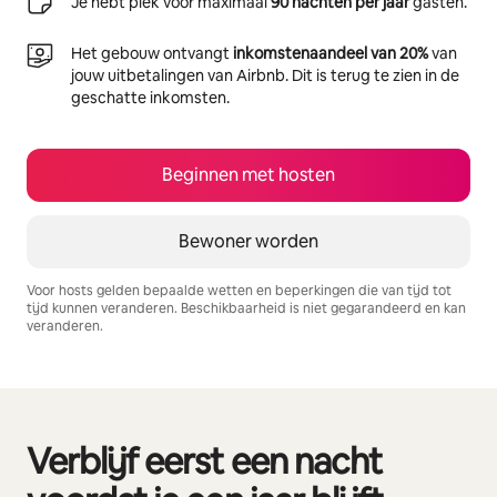
Je hebt plek voor maximaal
90 nachten per jaar
gasten.
Het gebouw ontvangt
inkomstenaandeel van 20%
van
jouw uitbetalingen van Airbnb. Dit is terug te zien in de
geschatte inkomsten.
Beginnen met hosten
Bewoner worden
Voor hosts gelden bepaalde wetten en beperkingen die van tijd tot
tijd kunnen veranderen. Beschikbaarheid is niet gegarandeerd en kan
veranderen.
Je potentiële inkomsten zijn €412 per maand
Verblijf eerst een nacht
0 van 0 items weergegeven