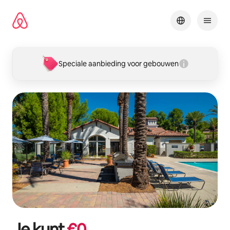
Ga
direct
naar
inhoud
Speciale aanbieding voor gebouwen
Je kunt
€
0