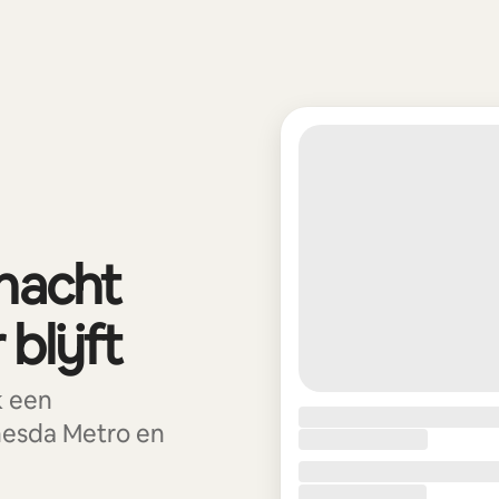
 nacht
blijft
k een
esda Metro en