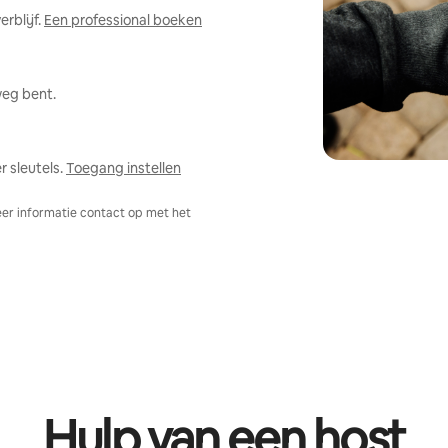
rblijf.
Een professional boeken
weg bent.
 sleutels.
Toegang instellen
er informatie contact op met het
Hulp van een host