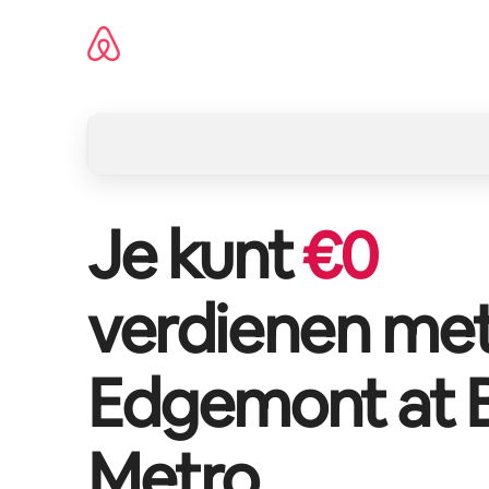
Ga
direct
naar
inhoud
Je kunt
€
0
verdienen me
Edgemont at 
Metro