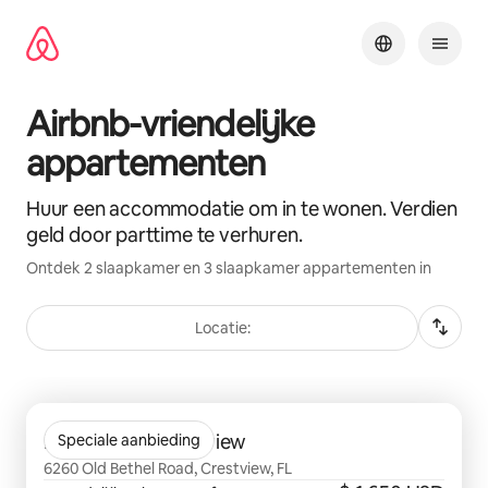
Ga
direct
naar
inhoud
Airbnb-vriendelijke
appartementen
Huur een accommodatie om in te wonen. Verdien
geld door parttime te verhuren.
Ontdek 2 slaapkamer en 3 slaapkamer appartementen in
Locatie:
0 van 0 items weergegeven
Exchange at Crestview
Speciale aanbieding
6260 Old Bethel Road, Crestview, FL