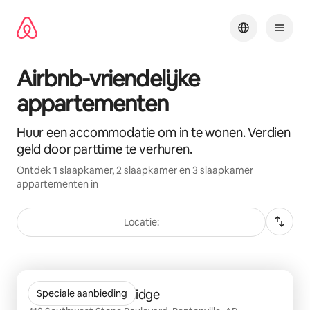
Ga
direct
naar
inhoud
Airbnb-vriendelijke
appartementen
Huur een accommodatie om in te wonen. Verdien
geld door parttime te verhuren.
Ontdek 1 slaapkamer, 2 slaapkamer en 3 slaapkamer
appartementen in
Locatie:
0 van 0 items weergegeven
Trulo Homes Tara Ridge
Speciale aanbieding