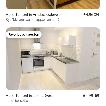
Appartement in Hradec Kralove
Gemiddelde be
4,96 (24)
Byt 1kk (éénkamerappartement)
Favoriet van gasten
Favoriet van gasten
Appartement in Jelenia Góra
Gemiddelde be
4,99 (69)
superior suite