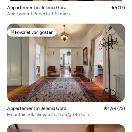
Appartement in Jelenia Góra
Gemiddeld
5 (17)
Apartament Roberta J. Szmidta
Favoriet van gasten
Topfavoriet van gasten
Appartement in Jelenia Góra
Gemiddelde be
4,99 (72)
Mountain Villa View. x2 balkon/grote tuin