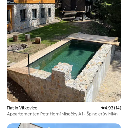
Flat in Vítkovice
Gemiddelde be
4,93 (14)
Appartementen Petr Horní Mísečky A1 - Špindlerův Mlýn