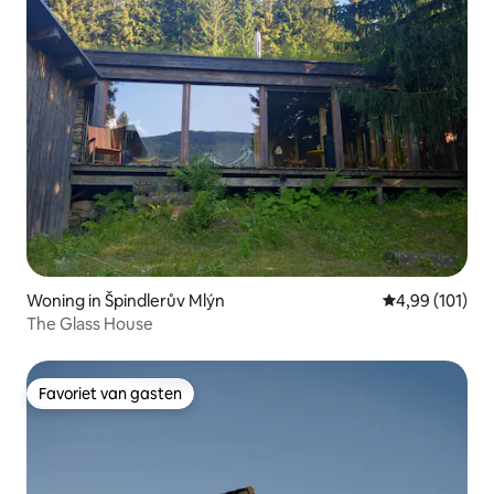
Woning in Špindlerův Mlýn
Gemiddelde beo
4,99 (101)
The Glass House
Favoriet van gasten
Favoriet van gasten