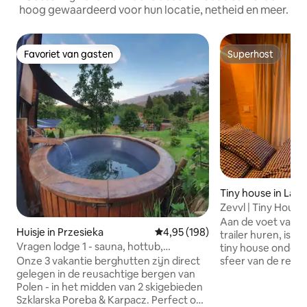
hoog gewaardeerd voor hun locatie, netheid en meer.
Favoriet van gasten
Superhost
Favoriet van gasten
Superhost
Tiny house in Láz
d
Zevvl | Tiny House
bossen. Natuur
Aan de voet van d
Huisje in Przesieka
Gemiddelde beoordeling van 4,9
4,95 (198)
trailer huren, is e
Vragen lodge 1 - sauna, hottub,
tiny house onders
zonneterras, natuur
sfeer van de regio
Onze 3 vakantie berghutten zijn direct
plaatsen is het e
gelegen in de reusachtige bergen van
ziet na het ontwa
Polen - in het midden van 2 skigebieden
hert net buiten het
Szklarska Poreba & Karpacz. Perfect om