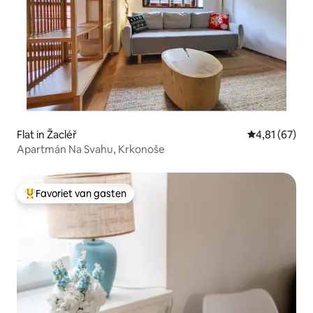
Flat in Žacléř
Gemiddelde be
4,81 (67)
Apartmán Na Svahu, Krkonoše
Favoriet van gasten
Topfavoriet van gasten