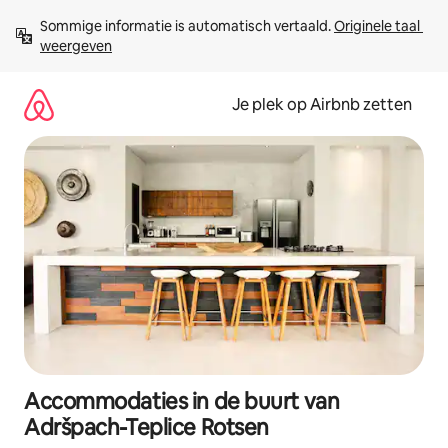
Ga
Sommige informatie is automatisch vertaald. 
Originele taal 
direct
weergeven
naar
inhoud
Je plek op Airbnb zetten
Accommodaties in de buurt van
Adršpach-Teplice Rotsen