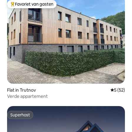
Favoriet van gasten
Topfavoriet van gasten
Flat in Trutnov
Gemiddelde
5 (52)
Verde appartement
Superhost
Superhost