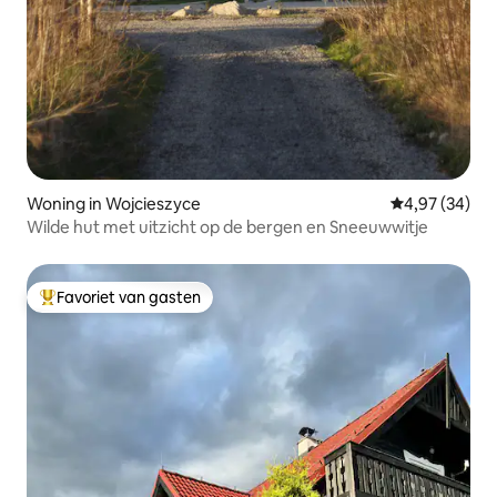
Woning in Wojcieszyce
Gemiddelde be
4,97 (34)
Wilde hut met uitzicht op de bergen en Sneeuwwitje
Favoriet van gasten
Topfavoriet van gasten