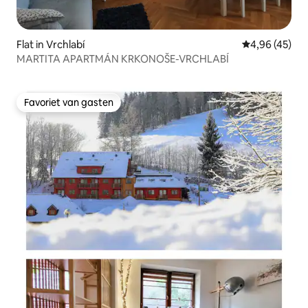
Flat in Vrchlabí
Gemiddelde be
4,96 (45)
MARTITA APARTMÁN KRKONOŠE-VRCHLABÍ
Favoriet van gasten
Favoriet van gasten