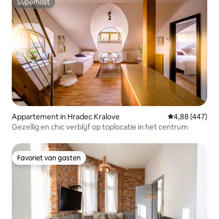
Superhost
Superhost
Appartement in Hradec Kralove
Gemiddelde beo
4,88 (447)
Gezellig en chic verblijf op toplocatie in het centrum
Favoriet van gasten
Favoriet van gasten