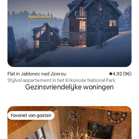
Flat in Jablonec nad Jizerou
Gemiddelde be
4,92 (96)
Stijlvol appartement in het Krkonoše National Park
Gezinsvriendelijke woningen
Favoriet van gasten
Favoriet van gasten