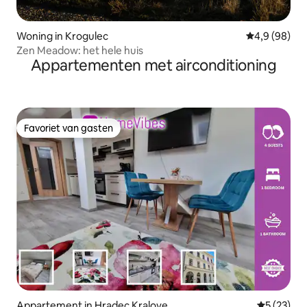
Woning in Krogulec
Gemiddelde b
4,9 (98)
Zen Meadow: het hele huis
Appartementen met airconditioning
Favoriet van gasten
Favoriet van gasten
Appartement in Hradec Kralove
Gemiddelde
5 (23)