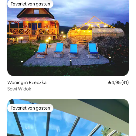
Favoriet van gasten
Favoriet van gasten
Woning in Rzeczka
Gemiddelde b
4,95 (41)
Sowi Widok
Favoriet van gasten
Favoriet van gasten