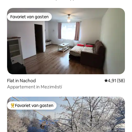
Favoriet van gasten
Favoriet van gasten
Flat in Nachod
Gemiddelde be
4,91 (58)
Appartement in Meziměstí
Favoriet van gasten
Topfavoriet van gasten