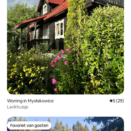
Woning in Mysłakowice
Gemiddelde
5 (29)
Larikhuisje
Favoriet van gasten
Favoriet van gasten