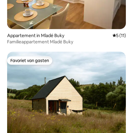
Appartement in Mladé Buky
Gemiddeld
5 (11)
Familieappartement Mladé Buky
Favoriet van gasten
Favoriet van gasten