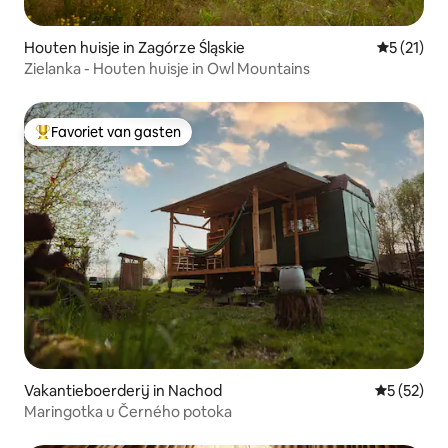
Houten huisje in Zagórze Śląskie
Gemiddeld
5 (21)
Zielanka - Houten huisje in Owl Mountains
Favoriet van gasten
Topfavoriet van gasten
Vakantieboerderij in Nachod
Gemiddelde
5 (52)
Maringotka u Černého potoka