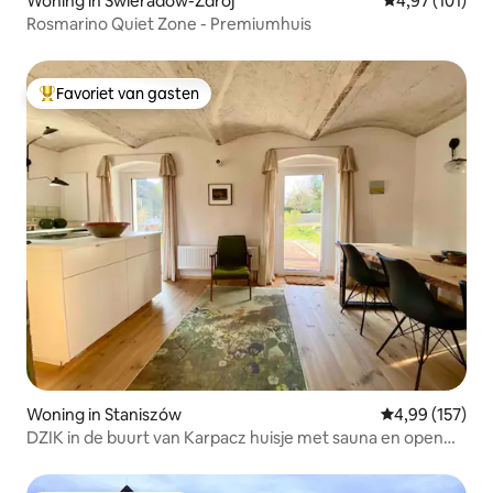
Woning in Świeradów-Zdrój
Gemiddelde beo
4,97 (101)
Rosmarino Quiet Zone - Premiumhuis
Favoriet van gasten
Topfavoriet van gasten
Woning in Staniszów
Gemiddelde beo
4,99 (157)
DZIK in de buurt van Karpacz huisje met sauna en open
haard