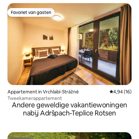
Favoriet van gasten
Favoriet van gasten
Appartement in Vrchlabí-Strážné
Gemiddelde be
4,94 (16)
Tweekamerappartement
Andere geweldige vakantiewoningen
nabij Adršpach-Teplice Rotsen