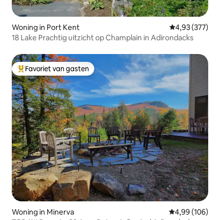
Woning in Port Kent
Gemiddelde beo
4,93 (377)
18 Lake Prachtig uitzicht op Champlain in Adirondacks
Favoriet van gasten
Topfavoriet van gasten
Woning in Minerva
Gemiddelde beo
4,99 (106)