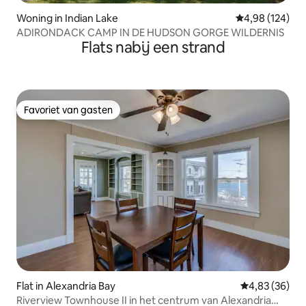
Woning in Indian Lake
Gemiddelde beo
4,98 (124)
ADIRONDACK CAMP IN DE HUDSON GORGE WILDERNIS
Flats nabij een strand
Favoriet van gasten
Favoriet van gasten
Flat in Alexandria Bay
Gemiddelde be
4,83 (36)
Riverview Townhouse II in het centrum van Alexandria