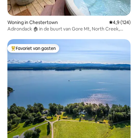
Woning in Chestertown
Gemiddelde be
4,9 (124)
Adirondack 🏠 in de buurt van Gore Mt, North Creek,
Loon lake.
Favoriet van gasten
Topfavoriet van gasten