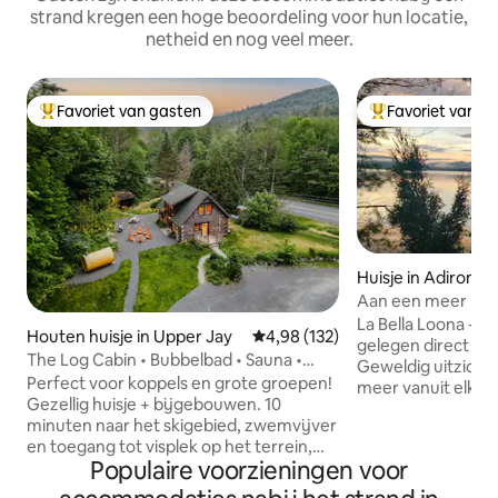
strand kregen een hoge beoordeling voor hun locatie,
netheid en nog veel meer.
Favoriet van gasten
Favoriet van g
Topfavoriet van gasten
Topfavoriet van 
Huisje in Adironda
Aan een meer met
water en een prach
La Bella Loona - Ee
Houten huisje in Upper Jay
Gemiddelde beoordeling van 4,9
4,98 (132)
gelegen direct aa
The Log Cabin • Bubbelbad • Sauna •
Geweldig uitzicht
Zwemvijver
Perfect voor koppels en grote groepen!
meer vanuit elk ra
Gezellig huisje + bijgebouwen. 10
toegang tot water
minuten naar het skigebied, zwemvijver
openluchtvuurplaat
en toegang tot visplek op het terrein,
meerdere hangplek
Populaire voorzieningen voor
houten bubbelbad en sauna,
nieuw gebouwd en 
tafelvoetbal, wandelpaden, restaurants
binnen open haard