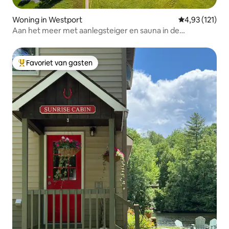
Woning in Westport
Gemiddelde be
4,93 (121)
Aan het meer met aanlegsteiger en sauna in de
Adirondacks
Favoriet van gasten
Topfavoriet van gasten