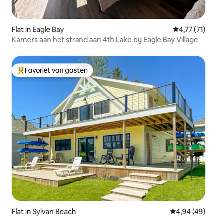
Flat in Eagle Bay
Gemiddelde b
4,77 (71)
Kamers aan het strand aan 4th Lake bij Eagle Bay Village
Favoriet van gasten
Topfavoriet van gasten
Flat in Sylvan Beach
Gemiddelde be
4,94 (49)