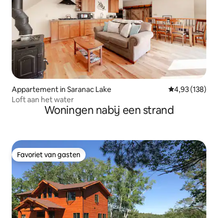
Appartement in Saranac Lake
Gemiddelde beo
4,93 (138)
Loft aan het water
Woningen nabij een strand
Favoriet van gasten
Favoriet van gasten