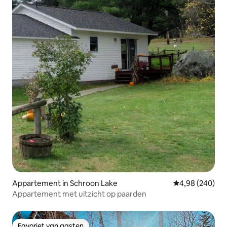
Appartement in Schroon Lake
Gemiddelde beo
4,98 (240)
Appartement met uitzicht op paarden
Favoriet van gasten