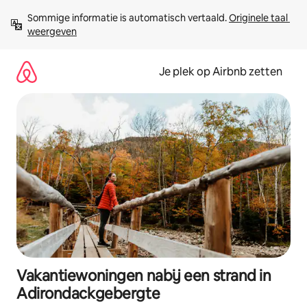
Ga
Sommige informatie is automatisch vertaald. 
Originele taal 
direct
weergeven
naar
inhoud
Je plek op Airbnb zetten
Vakantiewoningen nabij een strand in
Adirondackgebergte