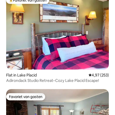
Favoriet van gasten
Topfavoriet van gasten
Flat in Lake Placid
Gemiddelde beo
4,97 (253)
Adirondack Studio Retreat–Cozy Lake Placid Escape!
Favoriet van gasten
Favoriet van gasten