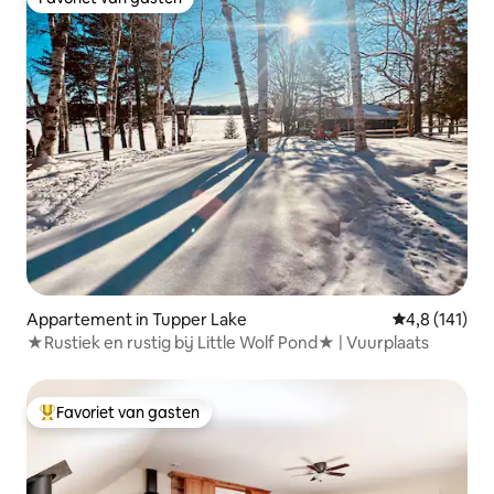
Favoriet van gasten
Appartement in Tupper Lake
Gemiddelde b
4,8 (141)
★Rustiek en rustig bij Little Wolf Pond★ | Vuurplaats
Favoriet van gasten
Topfavoriet van gasten