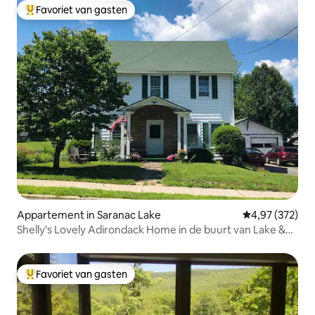
Favoriet van gasten
Topfavoriet van gasten
Appartement in Saranac Lake
Gemiddelde beo
4,97 (372)
Shelly's Lovely Adirondack Home in de buurt van Lake &
Town
Favoriet van gasten
Topfavoriet van gasten