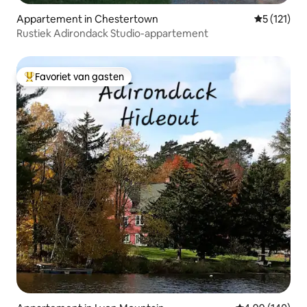
Appartement in Chestertown
Gemiddelde
5 (121)
Rustiek Adirondack Studio-appartement
Favoriet van gasten
Topfavoriet van gasten