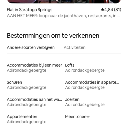
Flat in Saratoga Springs
Gemiddelde be
4,84 (81)
AAN HET MEER: loop naar de jachthaven, restaurants, in
de buurt van het spoor
Bestemmingen om te verkennen
Andere soorten verblijven
Activiteiten
Accommodaties bij een meer
Lofts
Adirondackgebergte
Adirondackgebergte
Schuren
Accommodaties in appartementen met diensten
Adirondackgebergte
Adirondackgebergte
Accommodaties aan het water
Joerten
Adirondackgebergte
Adirondackgebergte
Appartementen
Meer tonen
Adirondackgebergte