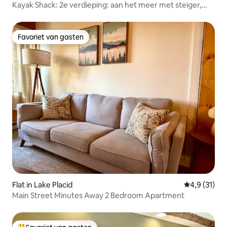
Kayak Shack: 2e verdieping: aan het meer met steiger,
centrum
Favoriet van gasten
Favoriet van gasten
Flat in Lake Placid
Gemiddelde 
4,9 (31)
Main Street Minutes Away 2 Bedroom Apartment