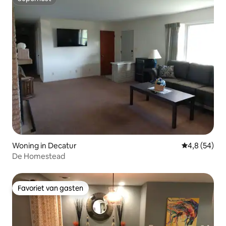
Superhost
Woning in Decatur
Gemiddelde b
4,8 (54)
De Homestead
Favoriet van gasten
Favoriet van gasten