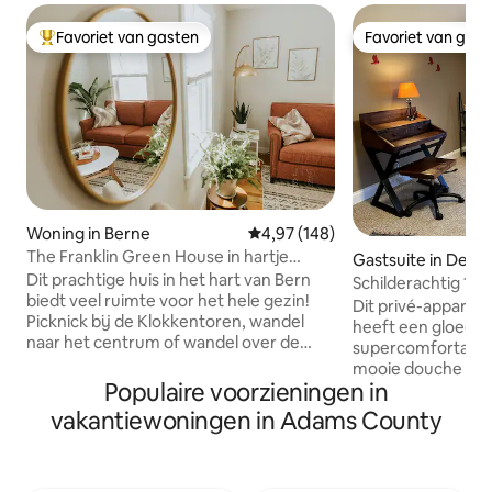
Favoriet van gasten
Favoriet van gas
Topfavoriet van gasten
Favoriet van gas
Woning in Berne
Gemiddelde beoordeling van 4,9
4,97 (148)
The Franklin Green House in hartje
Gastsuite in Deca
Berne, IN
Dit prachtige huis in het hart van Bern
Schilderachtig 1 
biedt veel ruimte voor het hele gezin!
appartement
Dit privé-apparte
Picknick bij de Klokkentoren, wandel
heeft een gloedn
naar het centrum of wandel over de
supercomfortabel
nieuwe stoep helemaal naar Swiss
mooie douche met
Village. Verblijf in de stad om
Populaire voorzieningen in
schilderachtige k
familieleden te bezoeken, een
woonruimte. Maak een virtuele reis van
vakantiewoningen in Adams County
verscheidenheid aan winkels in de
Indiana naar Haïti
binnenstad te kopen en te genieten van
kunstruimte ter e
het gevoel van het kleine stadsleven. De
van PeaceCYCLE. Een beetje een
complete woonkeuken bevat alles wat je