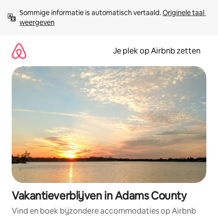
Ga
Sommige informatie is automatisch vertaald. 
Originele taal 
direct
weergeven
naar
inhoud
Je plek op Airbnb zetten
Vakantieverblijven in Adams County
Vind en boek bijzondere accommodaties op Airbnb