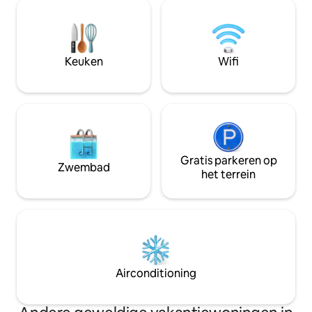
museum van een s
nodig hebt om je favoriete gerecht te
appartement is nie
maken. Er zijn ook tal van
comfortabele plek
eetgelegenheden beschikbaar in de
maar om te leren o
stad! Geniet van je verblijf in Bern en
van PeaceCYCLE & ande
Keuken
Wifi
alles wat deze schilderachtige, op
gevuld met alles w
Zwitserland geïnspireerde stad te
ook op loopafstand
bieden heeft.
het centrum.
Gratis parkeren op
Zwembad
het terrein
Airconditioning