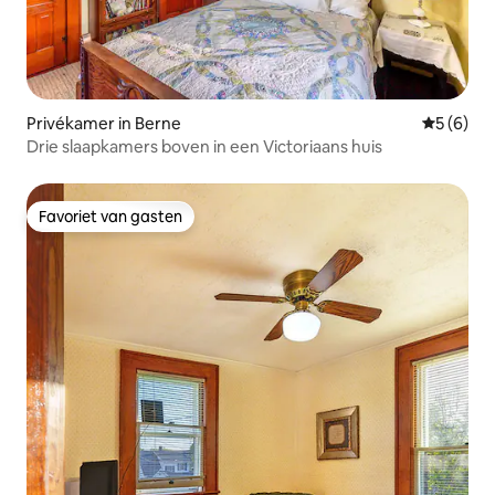
Privékamer in Berne
Gemiddeld
5 (6)
Drie slaapkamers boven in een Victoriaans huis
Favoriet van gasten
Favoriet van gasten