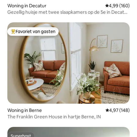
Woning in Decatur
Gemiddelde beo
4,99 (160)
Gezellig huisje met twee slaapkamers op de 5e in Decatur
IN
Favoriet van gasten
Topfavoriet van gasten
Woning in Berne
Gemiddelde beo
4,97 (148)
The Franklin Green House in hartje Berne, IN
Superhost