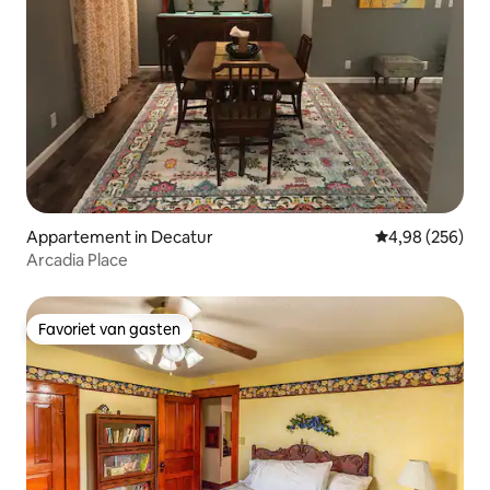
Appartement in Decatur
Gemiddelde beo
4,98 (256)
Arcadia Place
Favoriet van gasten
Favoriet van gasten