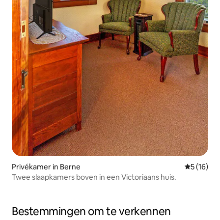
Privékamer in Berne
Gemiddelde
5 (16)
Twee slaapkamers boven in een Victoriaans huis.
Bestemmingen om te verkennen