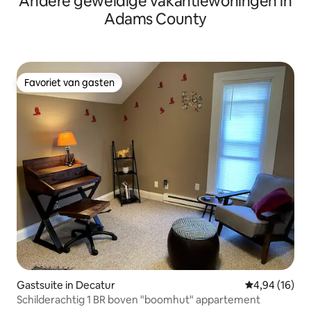
Andere geweldige vakantiewoningen in
Adams County
Favoriet van gasten
Favoriet van gasten
Gastsuite in Decatur
Gemiddelde be
4,94 (16)
Schilderachtig 1 BR boven "boomhut" appartement